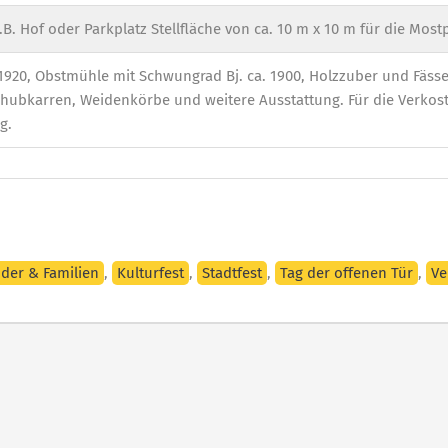
z.B. Hof oder Parkplatz Stellfläche von ca. 10 m x 10 m für die Mo
1920, Obstmühle mit Schwungrad Bj. ca. 1900, Holzzuber und Fässe
chubkarren, Weidenkörbe und weitere Ausstattung. Für die Verkost
g.
nder & Familien
,
Kulturfest
,
Stadtfest
,
Tag der offenen Tür
,
Ve